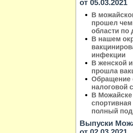
от 05.03.2021
В можайско
прошел чем
области по 
В нашем ок
вакциниров
инфекции
В женской 
прошла вак
Обращение 
налоговой 
В Можайске
спортивная и
полный под
Выпуски Можа
от 02.03.2021