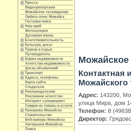
Пресса
Видеорепортажи
Можайское телевидение
Орбита плюс Можайск
Гостевая книга
Наш край
Фотогалерея
Духовная жизнь
Благотворительность
Культура, досуг
Туризм и отдых
Путеводитель
Можайское
Биржа недвижимости
Агентство недвижимости
Доска объявлений
Контактная
Транспорт
Адреса, телефоны
Можайского 
Карта сайта
Создатели
Рекламодателям
Адрес:
143200, Мос
Рекламное агентство
Интернет супермаркет
улица Мира, дом 1
Скидки на товары и услуги
Телефон:
8 (49638
Панорамы Можайска
Строительство
Директор:
Грядовс
Веб-камеры Можайска
Авторынок Можайска
Поиск