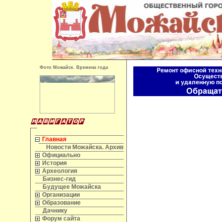
Фото Можайск. Времена года
Главная
Новости Можайска. Архив
Официально
История
Археология
Бизнес-гид
Будущее Можайска
Организации
Образование
Дачнику
Форум сайта