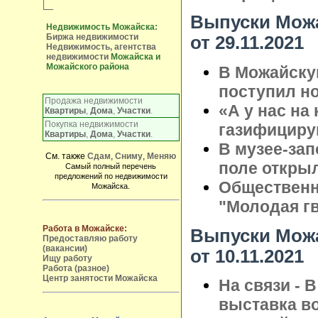
Выпуски Можа
Недвижимость Можайска:
Биржа недвижимости
от 29.11.2021
Недвижимость, агентства
недвижимости
Можайска и
Можайского района
В Можайску
поступил н
Продажа недвижимости
«А у нас на 
Квартиры
,
Дома
,
Участки
.
Покупка недвижимости
газифициру
Квартиры
,
Дома
,
Участки
.
В музее-за
См. также
Сдам
,
Сниму
,
Меняю
поле откры
Самый полный перечень
предложений по недвижимости
Общественн
Можайска.
"Молодая гв
Работа в Можайске:
Выпуски Можа
Предоставляю работу
(вакансии)
от 10.11.2021
Ищу работу
Работа (разное)
Центр занятости Можайска
На связи - 
выставка в