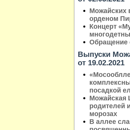
Можайских 
орденом Пи
Концерт «Му
многодетны
Обращение 
Выпуски Можа
от 19.02.2021
«Мосооблле
комплексны
посадкой ел
Можайская 
родителей 
морозах
В аллее сл
посвященны