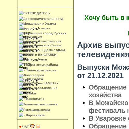
ПУТЕВОДИТЕЛЬ
Хочу быть в 
Достопримечательности
Монастыри и Храмы
Усадьбы и парки
Священный город Русских
БОРОДИНО
Великая Отечественная
Архив выпус
Город Воинской Славы
Санатории и Дома отдыха
телевидени
МУЗЕИ и ВЫСТАВКИ
Карты и схемы
Выпуски Можа
· Карта-схема района
· Топо-карта района
от 21.12.2021
Фотогалерея
ВИДЕОТЕКА
ТУРИСТУ на ЗАМЕТКУ
Обращение 
Частные объявления
хозяйства
· Банки
· Банкоматы
В Можайско
Тематические ссылки
фестиваль 
Рекламодателям
· Карта сайта ·
В Уваровке 
Обращение 
ЧАТ