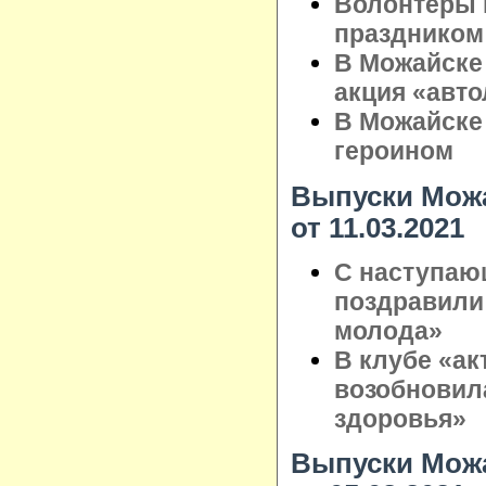
Волонтёры 
праздником
В Можайске
акция «авт
В Можайске
героином
Выпуски Можа
от 11.03.2021
С наступаю
поздравили
молода»
В клубе «ак
возобновил
здоровья»
Выпуски Можа