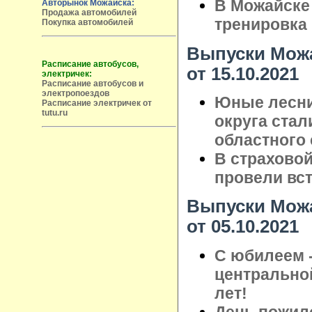
В Можайске
Авторынок Можайска:
Продажа автомобилей
тренировка
Покупка автомобилей
Выпуски Можа
Расписание автобусов,
от 15.10.2021
электричек:
Расписание автобусов и
электропоездов
Юные лесни
Расписание электричек от
tutu.ru
округа ста
областного 
В страхово
провели вст
Выпуски Можа
от 05.10.2021
С юбилеем 
центрально
лет!
День пожило