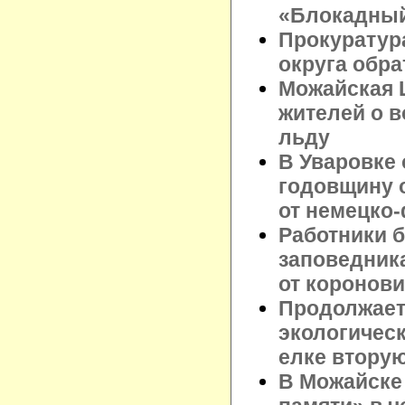
«Блокадный
Прокуратур
округа обра
Можайская 
жителей о 
льду
В Уваровке
годовщину 
от немецко
Работники б
заповедник
от коронов
Продолжает
экологическ
елке втору
В Можайске 