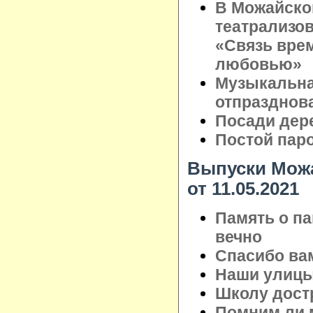
В Можайско
театрализо
«Связь врем
любовью»
Музыкальна
отпразднов
Посади дере
Постой паров
Выпуски Можа
от 11.05.2021
Память о па
вечно
Спасибо вам
Наши улицы
Школу дост
Помним ли 