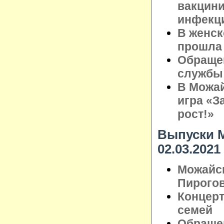
вакцини
инфекц
В женск
прошла 
Обращен
службы
В Можай
игра «З
рост!»
Выпуски М
02.03.2021
Можайск
Пирого
Концерт
семей
Обращен