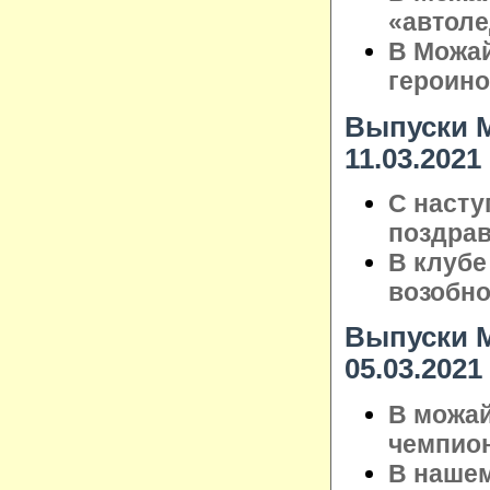
«автол
В Можай
героин
Выпуски М
11.03.2021
С насту
поздрав
В клубе
возобно
Выпуски М
05.03.2021
В можай
чемпион
В нашем