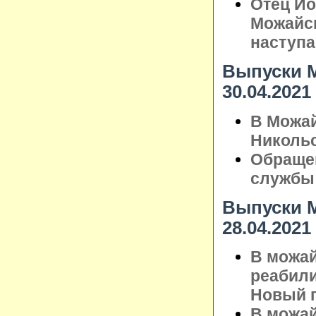
Отец Ио
Можайск
наступ
Выпуски М
30.04.2021
В Можай
Николь
Обращен
службы
Выпуски М
28.04.2021
В можай
реабили
Новый 
В можай