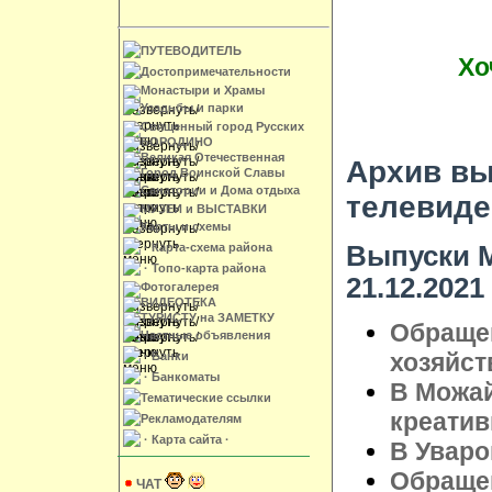
ПУТЕВОДИТЕЛЬ
Хо
Достопримечательности
Монастыри и Храмы
Усадьбы и парки
Священный город Русских
БОРОДИНО
Великая Отечественная
Архив вы
Город Воинской Славы
Санатории и Дома отдыха
телевиде
МУЗЕИ и ВЫСТАВКИ
Карты и схемы
Выпуски М
· Карта-схема района
· Топо-карта района
21.12.2021
Фотогалерея
ВИДЕОТЕКА
ТУРИСТУ на ЗАМЕТКУ
Обращен
Частные объявления
хозяйст
· Банки
· Банкоматы
В Можай
Тематические ссылки
креатив
Рекламодателям
· Карта сайта ·
В Уваро
Обращен
ЧАТ