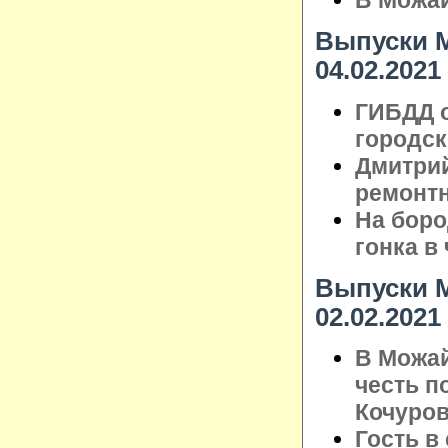
В Можай
Выпуски М
04.02.2021
ГИБДД о
городск
Дмитрий
ремонт
На бор
гонка в
Выпуски М
02.02.2021
В Можай
честь п
Кочуро
Гость в