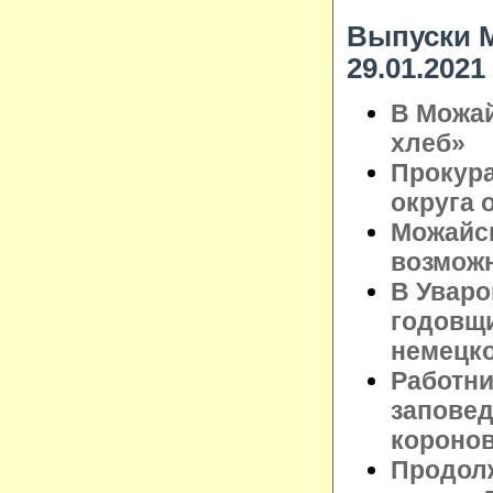
Выпуски М
29.01.2021
В Можа
хлеб»
Прокура
округа 
Можайск
возможн
В Уваро
годовщи
немецко
Работни
заповед
короно
Продолж