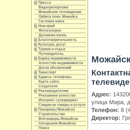
Пресса
Видеорепортажи
Можайское телевидение
Орбита плюс Можайск
Гостевая книга
Наш край
Фотогалерея
Духовная жизнь
Благотворительность
Культура, досуг
Туризм и отдых
Путеводитель
Можайск
Биржа недвижимости
Агентство недвижимости
Доска объявлений
Контактн
Транспорт
Адреса, телефоны
телевиде
Карта сайта
Создатели
Рекламодателям
Адрес:
143200
Рекламное агентство
Интернет супермаркет
улица Мира, д
Скидки на товары и услуги
Телефон:
8 (
Панорамы Можайска
Строительство
Директор:
Гря
Веб-камеры Можайска
Авторынок Можайска
Поиск