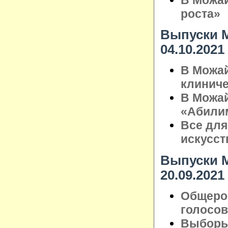
роста»
Выпуски М
04.10.2021
В Можай
клинич
В Можай
«Абили
Все для
искусст
Выпуски М
20.09.2021
Общеро
голосо
Выборы 