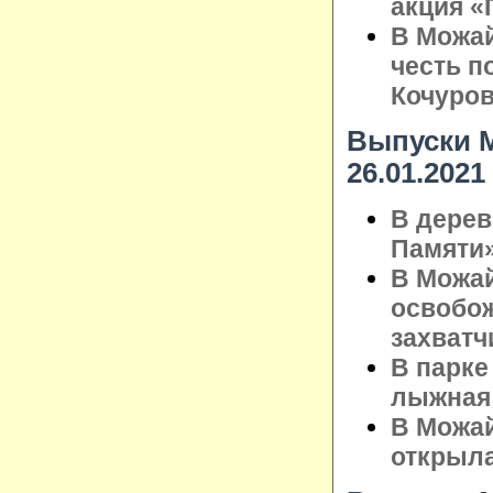
акция «
В Можай
честь п
Кочуро
Выпуски М
26.01.2021
В дерев
Памяти
В Можай
освобож
захватч
В парке
лыжная
В Можай
открыла