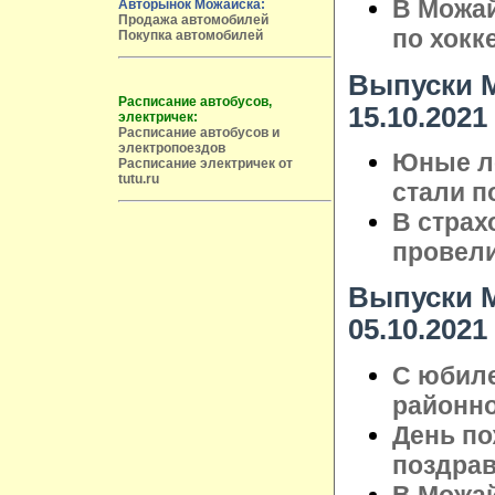
В Можай
Авторынок Можайска:
Продажа автомобилей
по хокк
Покупка автомобилей
Выпуски М
Расписание автобусов,
15.10.2021
электричек:
Расписание автобусов и
электропоездов
Юные ле
Расписание электричек от
tutu.ru
стали п
В страх
провели
Выпуски М
05.10.2021
С юбиле
районно
День по
поздрав
В Можай