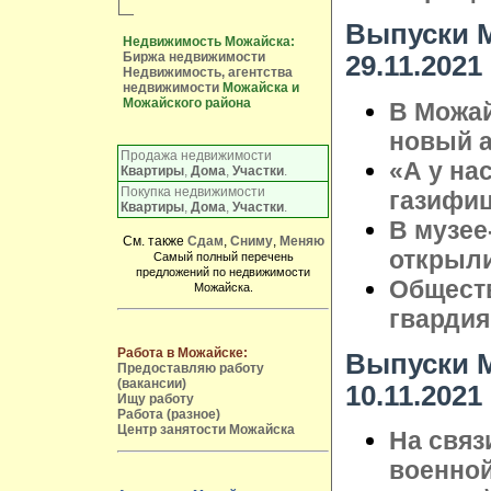
Выпуски М
Недвижимость Можайска:
Биржа недвижимости
29.11.2021
Недвижимость, агентства
недвижимости
Можайска и
Можайского района
В Можа
новый 
Продажа недвижимости
«А у нас
Квартиры
,
Дома
,
Участки
.
Покупка недвижимости
газифи
Квартиры
,
Дома
,
Участки
.
В музее
См. также
Сдам
,
Сниму
,
Меняю
открыл
Самый полный перечень
предложений по недвижимости
Общест
Можайска.
гвардия"
Работа в Можайске:
Выпуски М
Предоставляю работу
(вакансии)
10.11.2021
Ищу работу
Работа (разное)
Центр занятости Можайска
На связ
военной