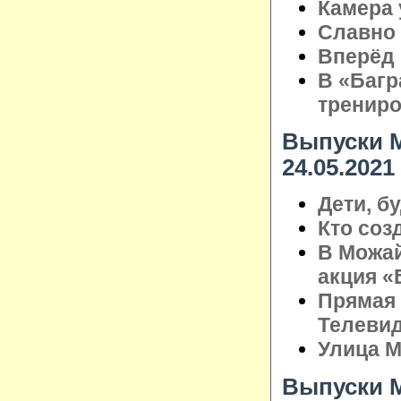
Камера 
Славно 
Вперёд 
В «Багр
трениро
Выпуски М
24.05.2021
Дети, б
Кто со
В Можай
акция «
Прямая 
Телеви
Улица М
Выпуски М