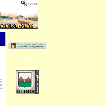
те:
029
267
-32