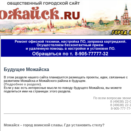
Будущее Можайска
В этом разделе нашего сайта планируется размещать проекты, идеи, связанные с
развитием Можайска и Можайского района в будущем.
(
Подробнее о разделе
).
Если у вас есть интересные мысли по поводу будущего Можайска, вы можете
поделиться ими на страницах этого раздела.
По всем вопросам звони
8 (49638) 22-
8 (49638) 22-
8-905-777-77
Можайск – город воинской славы. Где установить стелу?