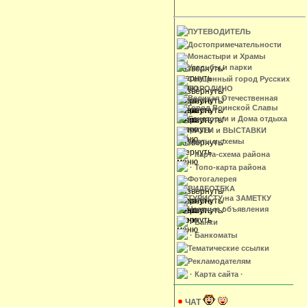
ПУТЕВОДИТЕЛЬ
Достопримечательности
Монастыри и Храмы
Усадьбы и парки
Священный город Русских
БОРОДИНО
Великая Отечественная
Город Воинской Славы
Санатории и Дома отдыха
МУЗЕИ и ВЫСТАВКИ
Карты и схемы
· Карта-схема района
· Топо-карта района
Фотогалерея
ВИДЕОТЕКА
ТУРИСТУ на ЗАМЕТКУ
Частные объявления
· Банки
· Банкоматы
Тематические ссылки
Рекламодателям
· Карта сайта ·
ЧАТ