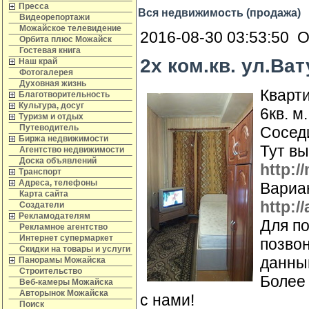
Пресса
Вся недвижимость (продажа)
Видеорепортажи
Можайское телевидение
2016-08-30 03:53:50 О
Орбита плюс Можайск
Гостевая книга
2х ком.кв. ул.Ват
Наш край
Фотогалерея
Духовная жизнь
Кварт
Благотворительность
Культура, досуг
6кв. м
Туризм и отдых
Путеводитель
Сосед
Биржа недвижимости
Тут в
Агентство недвижимости
Доска объявлений
http:/
Транспорт
Адреса, телефоны
Вариан
Карта сайта
http:/
Создатели
Рекламодателям
Для п
Рекламное агентство
Интернет супермаркет
позвон
Скидки на товары и услуги
данны
Панорамы Можайска
Строительство
Более
Веб-камеры Можайска
Авторынок Можайска
с нами!
Поиск