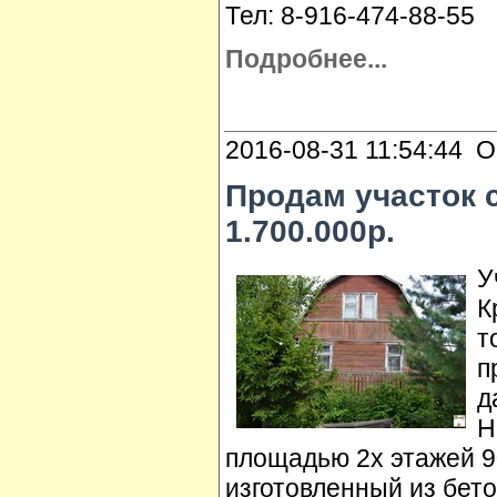
Тел: 8-916-474-88-55
Подробнее...
2016-08-31 11:54:44 О
Пpoдaм участок 
1.700.000р.
У
К
т
п
д
Н
площадью 2х этажей 90
изготовленный из бето