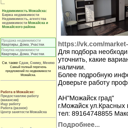
Недвижимость Можайска:
Биржа недвижимости
Недвижимость, агентства
недвижимости
Можайска и
Можайского района
Продажа недвижимости
https://vk.com/marke
Квартиры
,
Дома
,
Участки
.
Для подбора необходи
Покупка недвижимости
Квартиры
,
Дома
,
Участки
.
уточнить, какие вариа
См. также
Сдам
,
Сниму
,
Меняю
наличии.
Самый полный перечень
предложений по недвижимости
Более подробную инфо
Можайска.
Доверьте работу проф
Работа в Можайске:
Предоставляю работу
АН"Можайск град"
(вакансии)
г.Можайск ул.Красных 
Ищу работу
Работа (разное)
тел: 89164748855 Мак
Центр занятости Можайска
Подробнее...