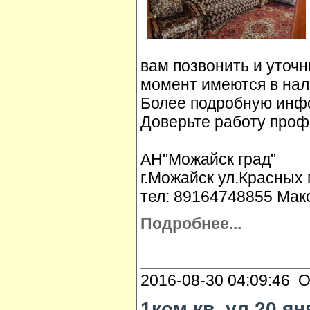
вам позвонить и уточн
момент имеются в нал
Более подробную инфо
Доверьте работу проф
АН"Можайск град"
г.Можайск ул.Красных 
тел: 89164748855 Мак
Подробнее...
2016-08-30 04:09:46 О
1ком.кв. ул.20 ян