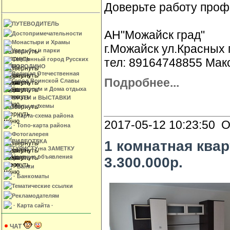
Доверьте работу проф
ПУТЕВОДИТЕЛЬ
АН"Можайск град"
Достопримечательности
Монастыри и Храмы
г.Можайск ул.Красных 
Усадьбы и парки
тел: 89164748855 Мак
Священный город Русских
БОРОДИНО
Великая Отечественная
Подробнее...
Город Воинской Славы
Санатории и Дома отдыха
МУЗЕИ и ВЫСТАВКИ
Карты и схемы
· Карта-схема района
2017-05-12 10:23:50 О
· Топо-карта района
Фотогалерея
ВИДЕОТЕКА
1 комнатная ква
ТУРИСТУ на ЗАМЕТКУ
Частные объявления
3.300.000р.
· Банки
· Банкоматы
Тематические ссылки
Рекламодателям
· Карта сайта ·
ЧАТ