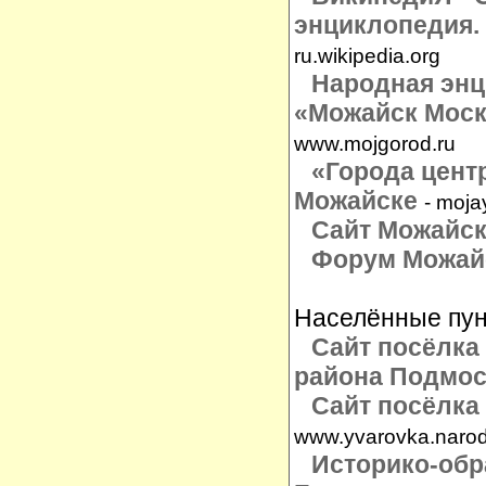
энциклопедия.
ru.wikipedia.org
Народная энц
«Можайск Моск
www.mojgorod.ru
«
Города цент
Можайске
- moja
Сайт Можайс
Форум Можай
Населённые пу
Сайт посёлка
района Подмос
Сайт посёлка
www.yvarovka.narod
Историко-обр