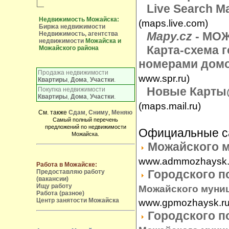
Live Search M
Недвижимость Можайска:
(maps.live.com)
Биржа недвижимости
Mapy.cz
- МО
Недвижимость, агентства
недвижимости
Можайска и
Карта-схема 
Можайского района
номерами домо
Продажа недвижимости
www.spr.ru)
Квартиры
,
Дома
,
Участки
.
Новые
Карты
Покупка недвижимости
Квартиры
,
Дома
,
Участки
.
(maps.mail.ru)
См. также
Сдам
,
Сниму
,
Меняю
Самый полный перечень
предложений по недвижимости
Официальные с
Можайска.
Можайского 
www.admmozhaysk.
Работа в Можайске:
Городского 
Предоставляю работу
(вакансии)
Ищу работу
Можайского муни
Работа (разное)
Центр занятости Можайска
www.gpmozhaysk.r
Городского 