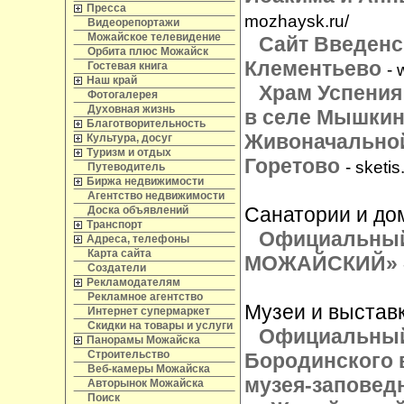
Пресса
mozhaysk.ru/
Видеорепортажи
Можайское телевидение
Сайт Введенс
Орбита плюс Можайск
Клементьево
Гостевая книга
- 
Наш край
Храм Успения
Фотогалерея
Духовная жизнь
в селе Мышкино
Благотворительность
Живоначальной
Культура, досуг
Туризм и отдых
Горетово
- sketis
Путеводитель
Биржа недвижимости
Агентство недвижимости
Санатории и до
Доска объявлений
Транспорт
Официальный
Адреса, телефоны
Карта сайта
МОЖАЙСКИЙ»
Создатели
Рекламодателям
Рекламное агентство
Музеи и выстав
Интернет супермаркет
Скидки на товары и услуги
Официальный 
Панорамы Можайска
Строительство
Бородинского 
Веб-камеры Можайска
музея-заповед
Авторынок Можайска
Поиск