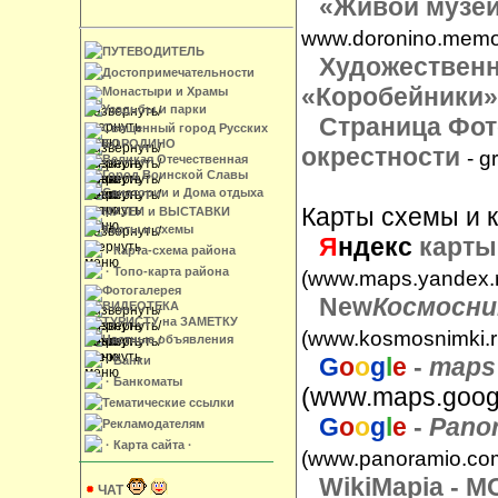
«
Живой музе
www.doronino.memo
ПУТЕВОДИТЕЛЬ
Художествен
Достопримечательности
«
Коробейники
»
Монастыри и Храмы
Усадьбы и парки
Страница Фот
Священный город Русских
БОРОДИНО
окрестности
- g
Великая Отечественная
Город Воинской Славы
Санатории и Дома отдыха
Карты схемы и 
МУЗЕИ и ВЫСТАВКИ
Карты и схемы
Я
ндекс
карты
· Карта-схема района
· Топо-карта района
(www.maps.yandex.r
Фотогалерея
New
Космосни
ВИДЕОТЕКА
ТУРИСТУ на ЗАМЕТКУ
(www.kosmosnimki.r
Частные объявления
G
o
o
g
l
e
-
maps
· Банки
· Банкоматы
(www.maps.goog
Тематические ссылки
G
o
o
g
l
e
-
Pano
Рекламодателям
· Карта сайта ·
(www.panoramio.co
WikiMapia
- М
ЧАТ