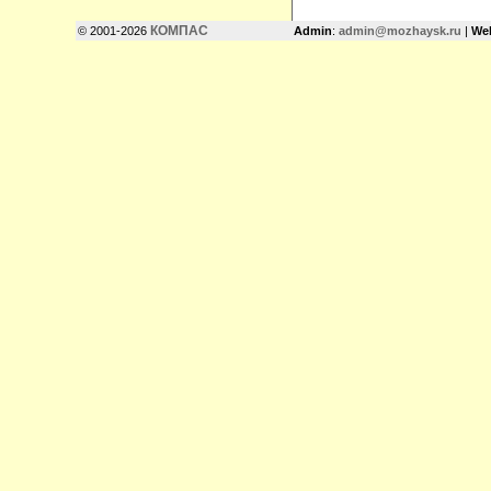
КОМПАС
© 2001-2026
Admin
:
admin@mozhaysk.ru
|
We