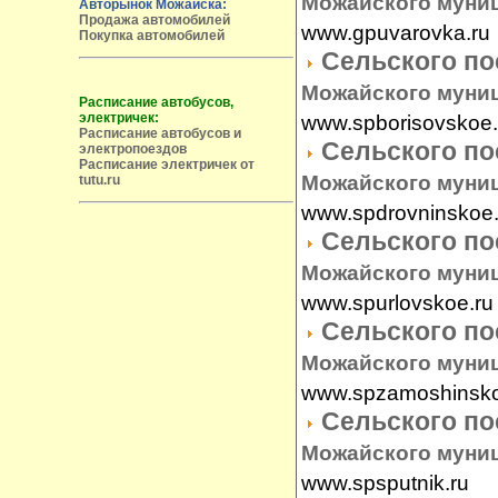
Можайского муни
Авторынок Можайска:
Продажа автомобилей
www.gpuvarovka.ru
Покупка автомобилей
Сельского п
Можайского муни
Расписание автобусов,
электричек:
www.spborisovskoe.
Расписание автобусов и
Сельского п
электропоездов
Расписание электричек от
Можайского муни
tutu.ru
www.spdrovninskoe.
Сельского п
Можайского муни
www.spurlovskoe.ru
Сельского п
Можайского муни
www.spzamoshinsko
Сельского п
Можайского муни
www.spsputnik.ru