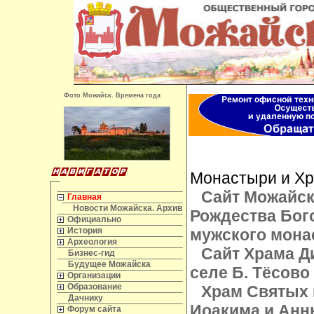
Фото Можайск. Времена года
Монастыри и Х
Сайт Можайск
Главная
Новости Можайска. Архив
Рождества Бог
Официально
История
мужского мона
Археология
Сайт Храма Д
Бизнес-гид
Будущее Можайска
селе Б. Тёсово
Организации
Образование
Храм Святых 
Дачнику
Иоакима и Анн
Форум сайта