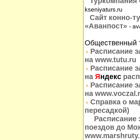
Туркомпания 
kseniyaturs.ru
Сайт конно-т
«
Аванпост
»
- a
Общественный 
Расписание э
на www.tutu.ru
Расписание э
на
Я
ндекс
расп
Расписание э
на www.voczal.
Справка о ма
пересадкой)
Расписание э
поездов до Мо
www.marshruty.