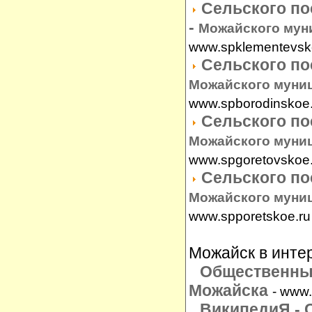
Сельского п
-
Можайского мун
www.spklementevsk
Сельского п
Можайского муни
www.spborodinskoe.
Сельского п
Можайского муни
www.spgoretovskoe.
Сельского п
Можайского муни
www.spporetskoe.ru
Можайск в инте
Общественный
Можайска
- www
ВикипедиЯ
- 