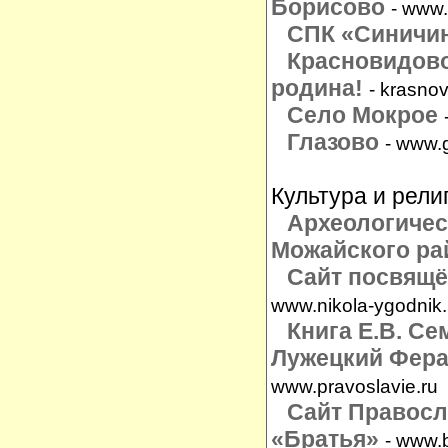
Борисово
- www.
СПК «Синичи
Красновидово
родина!
- krasnov
Село Мокрое
Глазово
- www.
Культура и рели
Археологичес
Можайского ра
Сайт посвящ
www.nikola-ygodnik.
Книга Е.В. С
Лужецкий Фера
www.pravoslavie.ru
Сайт Правос
«
Братья
»
- www.b