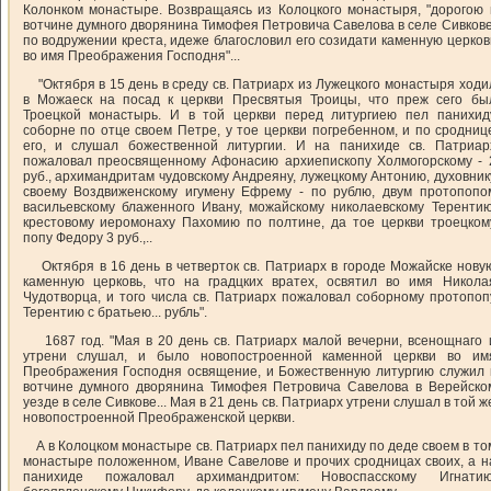
Колонком монастыре. Возвращаясь из Колоцкого монастыря, "дорогою 
вотчине думного дворянина Тимофея Петровича Савелова в селе Сивкове
по водружении креста, идеже благословил его созидати каменную церков
во имя Преображения Господня"...
"Октября в 15 день в среду св. Патриарх из Лужецкого монастыря ходи
в Можаеск на посад к церкви Пресвятыя Троицы, что преж сего бы
Троецкой монастырь. И в той церкви перед литургиею пел панихид
соборне по отце своем Петре, у тое церкви погребенном, и по сродниц
его, и слушал божественной литургии. И на панихиде св. Патриар
пожаловал преосвященному Афонасию архиепископу Холмогорскому - 
руб., архимандритам чудовскому Андреяну, лужецкому Антонию, духовник
своему Воздвиженскому игумену Ефрему - по рублю, двум протопопо
васильевскому блаженного Ивану, можайскому николаевскому Терентию
крестовому иеромонаху Пахомию по полтине, да тое церкви троецком
попу Федору 3 руб.,..
Октября в 16 день в четверток св. Патриарх в городе Можайске нову
каменную церковь, что на градцких вратех, освятил во имя Никола
Чудотворца, и того числа св. Патриарх пожаловал соборному протопоп
Терентию с братьею... рубль".
1687 год. "Мая в 20 день св. Патриарх малой вечерни, всенощнаго 
утрени слушал, и было новопостроенной каменной церкви во им
Преображения Господня освящение, и Божественную литургию служил 
вотчине думного дворянина Тимофея Петровича Савелова в Верейско
уезде в селе Сивкове... Мая в 21 день св. Патриарх утрени слушал в той ж
новопостроенной Преображенской церкви.
А в Колоцком монастыре св. Патриарх пел панихиду по деде своем в то
монастыре положенном, Иване Савелове и прочих сродницах своих, а н
панихиде пожаловал архимандритом: Новоспасскому Игнатию