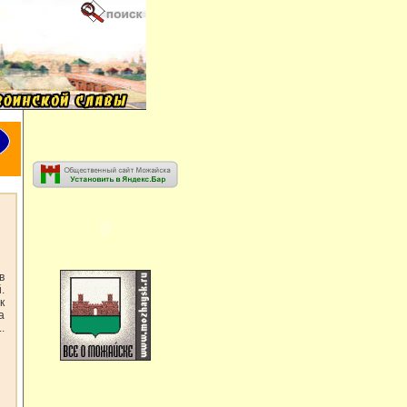
.
в
.
к
а
.