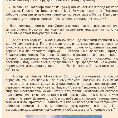
богоявленскому Никифору, да колоцкому игумену Варлааму...
26 числа... св. Патриарх пошел из Лужецкого монастыря в город Можаес
в церковь Пресвятыя Троицы, что в Можайску на посаде, св. Патриар
соборне пред литургиею пел панихиду по отце своем Петре Иванович
33
Савелове, у тое церкви положенном, и прочих сродницех своих".
До революции в церкви села Сивкова сохранялся портрет, как считали
св. патриарха Иоакима, написанный масляными красками на полотне
Храм ныне стоит полуразрушенным.
Собор 1685 года св. Николы Можайского над воротами крепости бы
кирпичным, цветным. Пять его глав стояли на трех ярусах килевидны
кокошников. Углы четверика были украшены тройными колоннами, карниз 
поребриком из тесаного кирпича. С севера был воссоздан приде
Воздвижения Креста Господня. С запада выстроена трапезная, пере
которой вздымалась колокольня. Колокольня была построена на
лестницей, поднимавшейся в надвратный собор. Представление о храме 
целом могут дать аналогичные постройки Москвы и Подмосковья конц
XVII века.
Собор св. Николы Можайского 1685 года принадлежал к лучши
образцам так называемых "огненных храмов" Москвы XVI-XVII веков
Четыре стены такого храма символизировали народы, притекающие 
церковь с четырех сторон света. Над этой "землей" располагалось "небо" 
виде горы островерхих кокошников и пятиглавия. Центральная светова
глава символически означала главу всей церкви - Христа, а боковые глухи
главки - четырех Евангелистов или их небесных символов: ангела, орла
тельца и льва. Христос и Евангелисты как бы восседали "на херувимех" 
небесном воинстве. Но "силы небесные суть пламень огненный". Гор
островерхих кокошников над храмом и изображала эти "огненные силы".