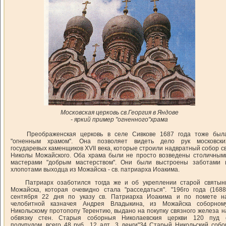
Московская церковь св.Георгия в Яндове
- яркий пример "огненного"храма
Преображенская церковь в селе Сивкове 1687 года тоже был
"огненным храмом". Она позволяет видеть дело рук московски
государевых каменщиков XVII века, которые строили надвратный собор св
Николы Можайского. Оба храма были не просто возведены столичным
мастерами "добрым мастерством". Они были выстроены заботами 
хлопотами выходца из Можайска - св. патриарха Иоакима.
Патриарх озаботился тогда же и об укреплении старой святын
Можайска, которая очевидно стала "расседаться". "196го года (1688
сентября 22 дня по указу св. Патриарха Иоакима и по помете н
челобитной казначея Андрея Владыкина, из Можайска соборном
Никольскому протопопу Терентию, выдано на покупку связного железа н
обвязку стен. Старыя соборныя Николаевския церкви 120 пуд 
полупудом, всего 48 руб., 12 алт., 3 денги"34 Старый Никольский собо