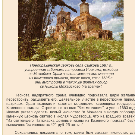
Преображенская церковь села Сивкова 1687 г.,
устроенная заботами патриарха Иоакима, выходца
из Можайска. Храм возвели московские мастера
из Каменного приказа, после того, как в 1685 г.
они выстроили в таких же формах собор
св.Николы Можайского "на вратех".
Теснота надвратного храма очевидно подсказала царю желани
перестроить, расширить его. Деятельное участие в перестройке приня
патриарх. Храм возводили кажется московские каменщики государев
Каменного приказа. Строительство шло "без мотчания", и уже в 1683 год
Иоаким указал сделать новый иконостас "в Можаеск в новую соборну
каменную церковь святого Николая Чудотворца, что на градцких вратех"
"Из святейшего Патриарха домовые казны из Казенного приказа" был
выплачено "за иконостас 421 руб. 25 алтын".
Сохранились документы о том, каким был заказан иконостас дл