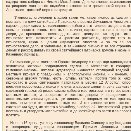
надвратного собора св. Николы Можайского. Делали иконостас московски
патриаршие мастера по подобию с иконостасом кремлевской церкви 1
Апостолов - домовой церкви патриарха.
"Иконостас столярной гладкой таков же, каков иконостас сделан 
поставлен в дому святейшаго Патриарха в церкви Двунадесят Апостол. 
царские двери сделать с накладною резьбою и в тот иконостас сделать цк
новью и написать иконы: местных пять икон, царские, южные и северны
двери, да праздников шестнадцать икон, деисусов пятнадцать икон
иконостас весь позолотить и красками расписать, против того ж
иконостаса, каков в церкви Двунадесят Апостол. И за то за вс
иконостасное дело, и золоченье, и за иконное письмо и за все строени
деньги и расход давать из своей святейшаго Патриарха домовые казны и
Казеннаго приказа...
Столярнаго дела мастером Пронке Федорову с товарыщи одиннадцат
человеком, которые подрядилися сделать в Можаеске в соборну
каменную церковь Николая Чудотворца иконостас столярной гладкой 
местным иконам к праздником, и апостольским иконам, и к южным, 
северным дверям тумбы, киоты, слупы, каптели, против того ж, како
иконостас в дому святейшаго патриарха в церкви 12 Апостол, опро
верхняго пророческаго пояса и клеим; а царские двери и. сень сделать 
накладной травчатой резью самым добрым мастерством, и в те все киот
местным иконам, и северным, и южным дверям, и праздником, 
апостольским иконам сделать цки липовыя столярным же мастерством
каковы по мере в тот иконостас годятся... И тот иконостас весь, как он 
совершении будет, им же его в Можайску, в соборной Николаевской церкв
поставить и утвердить как пристойно, а до Можайску его вести и за провоз
платить.
Июня в 16 день,.. усольцу иконописцу Василию Осипову сыну Кондаков
с товарищем суздальцом иконописцем Ефимом Ивановым сыно
Шестаковым, что они подрядились' написать в тое можайскую соборну