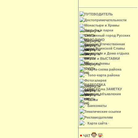
ПУТЕВОДИТЕЛЬ
Достопримечательности
Монастыри и Храмы
Усадьбы и парки
Священный город Русских
БОРОДИНО
Великая Отечественная
Город Воинской Славы
Санатории и Дома отдыха
МУЗЕИ и ВЫСТАВКИ
Карты и схемы
· Карта-схема района
· Топо-карта района
Фотогалерея
ВИДЕОТЕКА
ТУРИСТУ на ЗАМЕТКУ
Частные объявления
· Банки
· Банкоматы
Тематические ссылки
Рекламодателям
· Карта сайта ·
ЧАТ