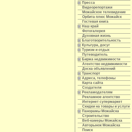
Пресса
Видеорепортажи
Можайское телевидение
Орбита плюс Можайск
Гостевая книга
Наш край
Фотогалерея
Духовная жизнь
Благотворительность
Культура, досуг
Туризм и отдых
Путеводитель
Биржа недвижимости
Агентство недвижимости
Доска объявлений
Транспорт
Адреса, телефоны
Карта сайта
Создатели
Рекламодателям
Рекламное агентство
Интернет супермаркет
Скидки на товары и услуги
Панорамы Можайска
Строительство
Веб-камеры Можайска
Авторынок Можайска
Поиск