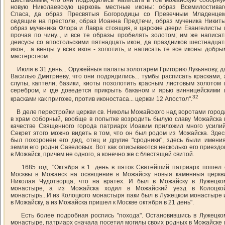
новую Николаевскую церковь местные иконы: образ Всемилостиваг
Спаса, да образ Пресвятыя Богородицы со Превечным Младенцем
седящие на престоле, образ Иоанна Предтечи, образ мученика Никиты
образ мученика Флора и Лавра стоящия, в царские двери Евангелисты 
прочая по чину.., и все те образы пробелять золотом; им же написат
деисусы со апостольскими пятнадцать икон, да праздников шестнадцат
икон,.. а венцы у всех икон - золотить, и написать те все иконы добры
мастерством...
Июля в 31 день... Оружейныя палаты золотарем Григорию Лукьянову, д
Василью Дмитриеву, что они подрядились... тумбы расписать красками, 
слупы, каптели, базики, киоты позолотить красным листовым золотом 
серебром, и где доведется прикрыть баканом и ярью винницейскими 
32
красками как пригоже, против иконостаса... церкви 12 Апостол".
В деле перестройки церкви св. Николы Можайского над воротами город
в храм соборный, вообще в попытке возродить былую славу Можайска 
качестве Священного города патриарх Иоаким приложил много усилий
Секрет этого можно видеть в том, что он был родом из Можайска. Здес
был похоронен его дед, отец и другие "сродники", здесь были имения
земли его родни Савеловых. Вот как описываются несколько его приездо
в Можайск, причем не одного, а конечно же с блестящей свитой.
1685 год. "Октября в 1. день в пяток Святейший патриарх пошел 
Москвы в Можаеск на освящение в Можайску новыя каменныя церкв
Николая Чудотворца, что на вратex. И был в Можайску в Лужецко
монастыре, а из Можайска ходил в Можайский уезд в Колоцко
монастырь...И из Колоцкого монастыря паки был в Лужецком монастыре 
в Можайску, а из Можайска пришел к Москве октября в 21 день".
Есть более подробная роспись "похода". Остановившись в Лужецко
монастыре, патриарх сначала посетил могилы своих родных в Можайске 