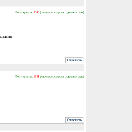
Популярность:
1363
(число просмотров в отдельном окне)
новление.
Ответить
Популярность:
1338
(число просмотров в отдельном окне)
Ответить