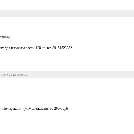
оляску
у для инвалида весом 120 кг. тел.89151523032
: 2019-03-12 15:06:22
м.Пожарского и ул.Молодежная, до 200 т.руб.