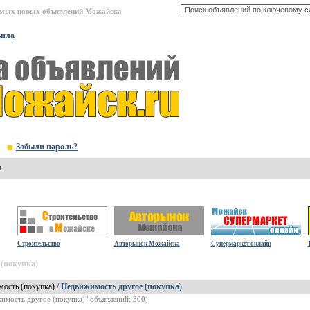
амых новых объявлений Можайска
вила
Забыли пароль?
я
Строительство
Авторынок Можайска
Супермаркет онлайн
 (покупка)
ость (покупка) /
Недвижимость другое (покупка)
жимость другое (покупка)" объявлений: 300)