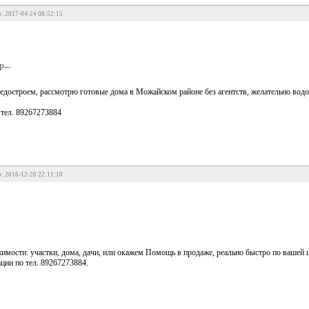
: 2017-04-24 08:52:15
...
едостроем, рассмотрю готовые дома в Можайском районе без агентств, желательно водо
 тел. 89267273884
: 2016-12-20 22:11:10
мости: участки, дома, дачи, или окажем Помощь в продаже, реально быстро по вашей 
ции по тел. 89267273884.