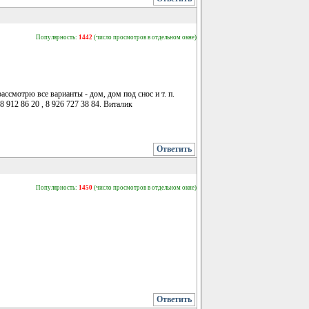
Популярность:
1442
(число просмотров в отдельном окне)
смотрю все варианты - дом, дом под снос и т. п.
912 86 20 , 8 926 727 38 84. Виталик
Ответить
Популярность:
1450
(число просмотров в отдельном окне)
Ответить