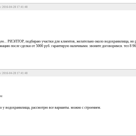
: 2016-04-28 17:41:48
ую... РИЭЛТОР, подбираю участки для клиентов, желательно около водохранилища, но рас
ацию после сделки от 5000 руб. гарантирую наличными. звоните договоримся. тел 8 968 
: 2016-04-28 17:41:48
ом
о у водохранилища, рассмотрю все варианты. можно с строением.