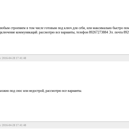
любым строением в том числе готовым под ключ для себя, или максимально быстро пом
дключение коммуникаций. рассмотрю все варианты, телефон 89267273884 Эл. почта 89
: 2016-04-28 17:41:48
можно под снос или недострой, рассмотрю все варианты.
: 2016-04-28 17:41:48