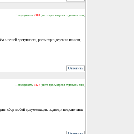
Популярность:
2908
(число просмотров в отдельном окне)
ём в пешей доступности, рассмотрю деревню или снт,
Ответить
Популярность:
1827
(число просмотров в отдельном окне)
цене. сбор любой документации. подвод и подключение
Ответить