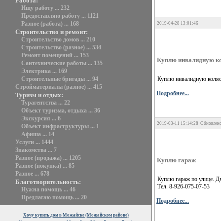
Работа:
Ищу работу ... 232
Предоставляю работу ... 1121
Разное (работа) ... 168
2019-04-28 13:01:46
Строительство и ремонт:
Строительство домов ... 210
Строительство (разное) ... 534
Ремонт помещений ... 153
Куплю инвалидную к
Сантехнические работы ... 135
Электрика ... 169
Куплю инвалидную коляск
Строительные бригады ... 94
Стройматериалы (разное) ... 415
Подробнее...
Туризм и отдых:
Турагентства ... 22
Объект туризма, отдыха ... 36
Экскурсия ... 6
2019-03-11 15:14:28 Обновлено
Объект инфраструктуры ... 1
Афиша ... 14
Услуги ... 1444
Знакомства ... 7
Разное (продажа) ... 1205
Куплю гараж
Разное (покупка) ... 85
Разное ... 678
Куплю гараж по улице. Д
Благотворительность:
Тел. 8-926-075-07-53
Нужна помощь ... 46
Предлагаю помощь ... 20
Подробнее...
Хочу купить дом в Можайске (Можайском районе)