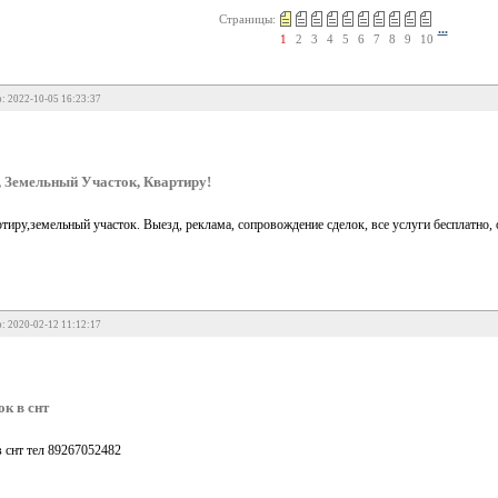
Страницы:
...
1
2
3
4
5
6
7
8
9
10
: 2022-10-05 16:23:37
 Земельный Участок, Квартиру!
иру,земельный участок. Выезд, реклама, сопровождение сделок, все услуги бесплатно, о
: 2020-02-12 11:12:17
ок в снт
в снт тел 89267052482