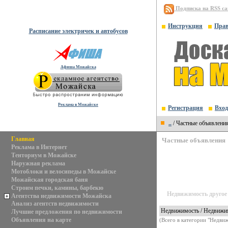
Подписка на RSS с
Инструкция
Пра
Расписание электричек и автобусов
Афиша Можайска
Реклама в Можайске
Регистрация
Вход
..
/ Частные объявлени
Главная
Частные объявления
Реклама в Интернет
Тенториум в Можайске
Наружная реклама
Мотоблоки и велосипеды в Можайске
Можайская городская баня
Строим печки, камины, барбекю
Недвижимость другое
Агентства недвижимости Можайска
Анализ агентств недвижимости
Недвижимость / Недвижим
Лучшие предложения по недвижимости
Объявления на карте
(Всего в категории "Недви