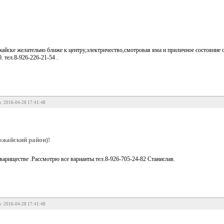
айске желательно ближе к центру,электричество,смотровая яма и приличное состояние
. тел.8-926-226-21-54 .
: 2016-04-28 17:41:48
жайский район)!
вариществе .Рассмотрю все варианты.тел.8-926-705-24-82 Станислав.
: 2016-04-28 17:41:48