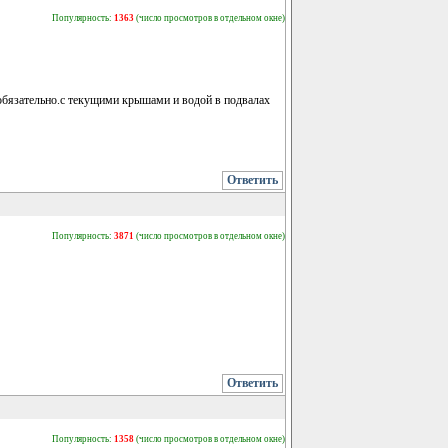
Популярность:
1363
(число просмотров в отдельном окне)
 обязательно.с текущими крышами и водой в подвалах
Ответить
Популярность:
3871
(число просмотров в отдельном окне)
Ответить
Популярность:
1358
(число просмотров в отдельном окне)