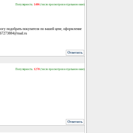
Популярность:
1406
(число просмотров в отдельном окне)
огу подобрать покупателя по вашей цене, оформление
267273884@mail.ru
Ответить
Популярность:
1278
(число просмотров в отдельном окне)
Ответить