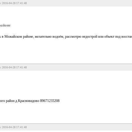
: 2016-04-28 17:41:48
районе
 в Можайском районе, желательно водоём, рассмотрю недострой или объект под восста
: 2016-04-28 17:41:48
рого район д.Красновидово 89671235208
: 2016-04-28 17:41:48