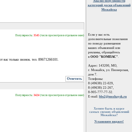
Анализ популярности
категорий доски объявлений
Можайска
Если у вас есть
Популярность:
3545
(число просмотров в отдельном окне)
дополнительные пожелания
по поводу размещения
ваших объявлений или
рекламы, обращайтесь
в
ООО "КОМПАС"
.
т вас только звонок. тел. 89671266101.
Адрес: 143200, МО,
г. Можайск, ул. Пионерская,
дом 7.
Ответить
Телефоны:
8 (49638) 22-029,
8 (49638) 22-267,
8-905-777-77-32.
Популярность:
3424
(число просмотров в отдельном окне)
E-mail:
bbs2@mozhaysk.ru
Хотите быть в курсе
самых свежих объявлений
Можайска?
Установите виджет!