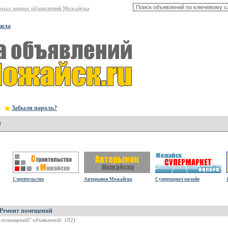
амых новых объявлений Можайска
вила
Забыли пароль?
я
Строительство
Авторынок Можайска
Супермаркет онлайн
Ремонт помещений
т помещений" объявлений: 182)