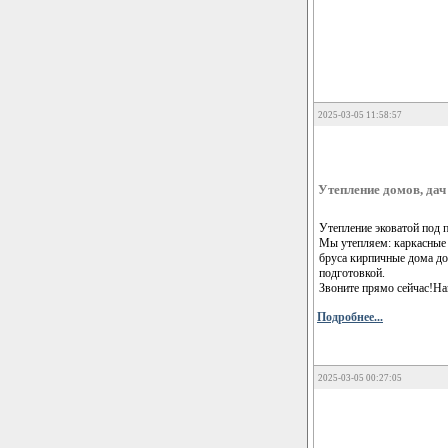
2025-03-05 11:58:57
Утепление домов, да
Утепление эковатой под п
Мы утепляем: каркасные
бруса кирпичные дома до
подготовкой.
Звоните прямо сейчас!На
Подробнее...
2025-03-05 00:27:05