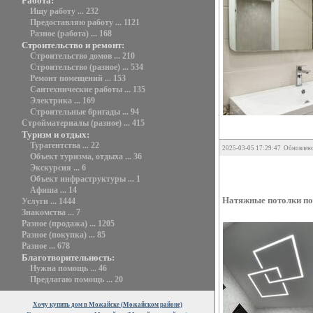
Работа:
Ищу работу ... 232
Предоставляю работу ... 1121
Разное (работа) ... 168
Строительство и ремонт:
Строительство домов ... 210
Строительство (разное) ... 534
Ремонт помещений ... 153
Сантехнические работы ... 135
Электрика ... 169
Строительные бригады ... 94
Стройматериалы (разное) ... 415
Туризм и отдых:
Турагентства ... 22
2025-03-05 17:29:47 Обновлено
Объект туризма, отдыха ... 36
Экскурсия ... 6
Объект инфраструктуры ... 1
Афиша ... 14
Натяжные потолки по
Услуги ... 1444
Знакомства ... 7
Разное (продажа) ... 1205
Разное (покупка) ... 85
Разное ... 678
Благотворительность:
Нужна помощь ... 46
Предлагаю помощь ... 20
Хочу купить дом в Можайске (Можайском районе)