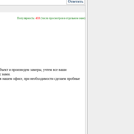
Ответить
Популярность:
433
(число просмотров в отдельном окне)
бъект и произведем замеры, учтем все ваши
с вами.
в нашем офисе, при необходимости сделаем пробные