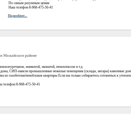
По самым разумным ценам
Наш телефон 8-968-475-50-41
Подробнее...
ч в Можайском районе
еноплеуретаном, минватой, эковатой, пеноплексом и т.д
 дома, СИП-панели промышленные нежилые помещения (склады, ангары) каменные дома 
ма из газобетона/пеноблоков квартиры Если вы только собираетесь готовиться к утепл
ш телефон 8-968-475-50-41