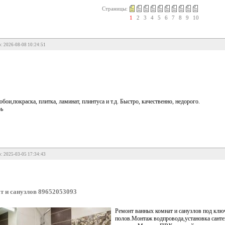
Страницы:
1
2
3
4
5
6
7
8
9
10
: 2026-08-08 10:24:51
бои,покраска, плитка, ламинат, плинтуса и т.д. Быстро, качественно, недорого.
рь
: 2025-03-05 17:34:43
т и санузлов 89652053093
Ремонт ванных комнат и санузлов под клю
полов.Монтаж водпровода,установка санте