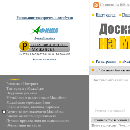
Подписка на RSS с
Инструкция
Пра
Расписание электричек и автобусов
Афиша Можайска
Реклама в Можайске
Регистрация
Вход
..
/ Частные объявлени
Главная
Частные объявления
Реклама в Интернет
Тенториум в Можайске
Наружная реклама
Мотоблоки и велосипеды в Можайске
Можайская городская баня
Строим печки, камины, барбекю
Ремонт помещений
Агентства недвижимости Можайска
Анализ агентств недвижимости
Строительство и ремонт /
Лучшие предложения по недвижимости
Объявления на карте
(Всего в категории "Ремон