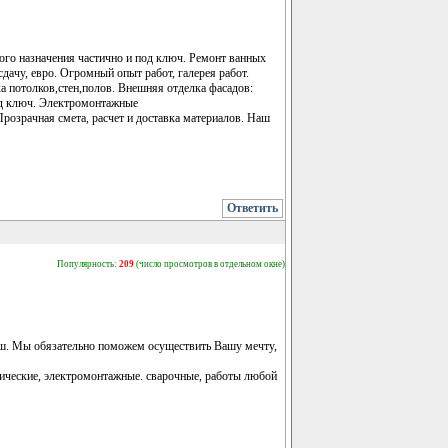
бого назначения частично и под ключ. Ремонт ванных
сдачу, евро. Огромный опыт работ, галерея работ.
а потолков,стен,полов. Внешняя отделка фасадов:
под ключ. Электромонтажные
Прозрачная смета, расчет и доставка материалов. Наш
Ответить
Популярность:
209
(число просмотров в отдельном окне)
рыш. Мы обязательно поможем осуществить Вашу мечту,
нические, электромонтажные. сварочные, работы любой