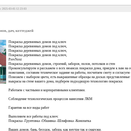
: 2025-03-05 12:23:03
ов, дач, коттеджей
Покраска деревянных домов под ключ
Покраска деревянных домов под ключ,
Покраска деревянных домов под ключ,
Покраска деревянных домов под ключ,
PrevNext
Покраска деревянных домов, строений, заборов, полов, потолков и стен
Проконсультируем и расскажем о всех нюансах покраски дома, приедем к вам на о
пожелания, составим техническое задание на работы, посчитаем смету и согласуем 
Поможем с выбором цвета, есть выкрашенные образцы на досках представленные 
выкрасы на стене вашего дома, подберем подходящую технологию покраски.
Работаем с частными и корпоративными клиентами.
Соблюдение технологических процессов нанесения ЛКМ
Гарантия на все виды работ
Выполняем все работы под ключ:
Покраска -Грунтовка -Обшивка -Шлифовка -Конопатка
Ваших домов, бань, беседок, забора, как внутри так и снаружи.