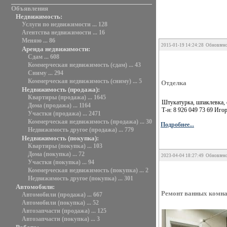
Объявления
Недвижимость:
Услуги по недвижимости ... 128
Агентства недвижимости ... 16
Меняю ... 86
2015-01-19 14:24:28 Обновлено
Аренда недвижимости:
Сдам ... 608
Коммерческая недвижимость (сдам) ... 43
Сниму ... 294
Коммерческая недвижимость (сниму) ... 5
Отделка
Недвижимость (продажа):
Квартиры (продажа) ... 1645
Штукатурка, шпаклевка, о
Дома (продажа) ... 1164
Т-н: 8 926 049 73 69 Иго
Участки (продажа) ... 2471
Коммерческая недвижимость (продажа) ... 30
Подробнее...
Недвижимость другое (продажа) ... 779
Недвижимость (покупка):
Квартиры (покупка) ... 103
Дома (покупка) ... 72
2023-04-04 18:27:49 Обновлено
Участки (покупка) ... 94
Коммерческая недвижимость (покупка) ... 2
Недвижимость другое (покупка) ... 301
Автомобили:
Ремонт ванных комна
Автомобили (продажа) ... 667
Автомобили (покупка) ... 52
Автозапчасти (продажа) ... 125
Автозапчасти (покупка) ... 3