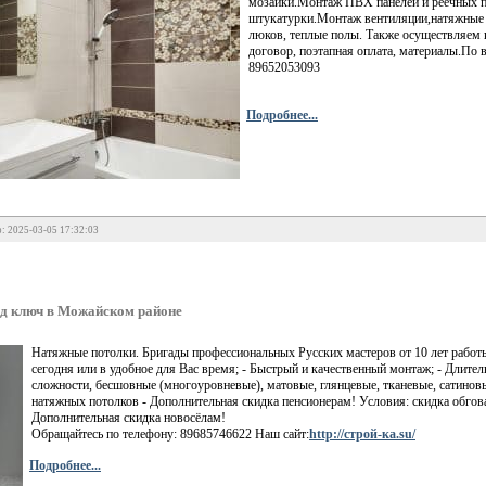
мозаики.Монтаж ПВХ панелей и реечных п
штукатурки.Монтаж вентиляции,натяжные п
люков, теплые полы. Также осуществляем 
договор, поэтапная оплата, материалы.По 
89652053093
Подробнее...
: 2025-03-05 17:32:03
д ключ в Можайском районе
Натяжные потолки. Бригады профессиональных Русских мастеров от 10 лет работы
сегодня или в удобное для Вас время; - Быстрый и качественный монтаж; - Длит
сложности, бесшовные (многоуровневые), матовые, глянцевые, тканевые, сатиновы
натяжных потолков - Дополнительная скидка пенсионерам! Условия: скидка обгов
Дополнительная скидка новосёлам!
Обращайтесь по телефону: 89685746622 Наш сайт:
http://строй-ка.su/
Подробнее...