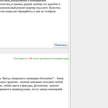
отолков,декоративной и венецианской
отолки,установка дверей, монтаж гкл коробов и
комплексный ремонт квартир под ключ. Качество,
всем вопросам обращайтесь к нам по телефону
Ответить
Популярность:
516
(число просмотров в отдельном окне)
. Выезд специалиста замерщика бесплатно!! - Замер
ельную гарантию; -монтаж натяжных потолков любой
е, любые цвета и фактуры, фотопечать. -ремонт
аривается индивидуально, после замера помещений. -