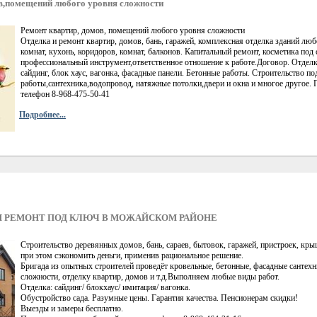
в,помещений любого уровня сложности
Ремонт квартир, домов, помещений любого уровня сложности
Отделка и ремонт квартир, домов, бань, гаражей, комплексная отделка зданий лю
комнат, кухонь, коридоров, комнат, балконов. Капитальный ремонт, косметика под 
профессиональный инструмент,ответственное отношение к работе.Договор. Отделк
сайдинг, блок хаус, вагонка, фасадные панели. Бетонные работы. Строительство 
работы,сантехника,водопровод, натяжные потолки,двери и окна и многое другое. 
телефон 8-968-475-50-41
Подробнее...
И РЕМОНТ ПОД КЛЮЧ В МОЖАЙСКОМ РАЙОНЕ
Строительство деревянных домов, бань, сараев, бытовок, гаражей, пристроек, к
при этом сэкономить деньги, применив рациональное решение.
Бригада из опытных строителей проведёт кровельные, бетонные, фасадные сантех
сложности, отделку квартир, домов и т.д.Выполняем любые виды работ.
Отделка: сайдинг/ блокхаус/ имитация/ вагонка.
Обустройство сада. Разумные цены. Гарантия качества. Пенсионерам скидки!
Выезды и замеры бесплатно.