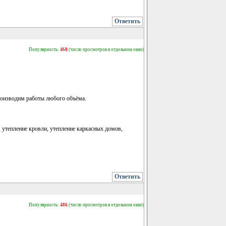
Ответить
Популярность:
468
(число просмотров в отдельном окне)
Производим работы любого объёма.
 утепление кровли, утепление каркасных домов,
Ответить
Популярность:
486
(число просмотров в отдельном окне)