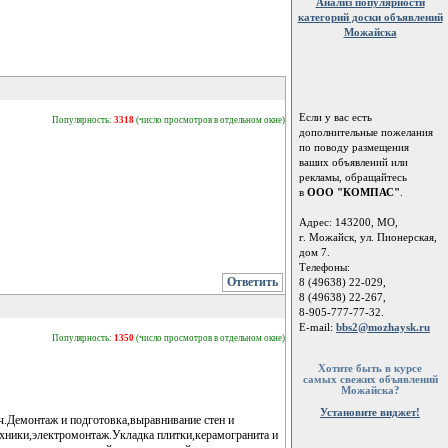
Анализ популярности
категорий доски объявлений
Можайска
Если у вас есть
Популярность:
3318
(число просмотров в отдельном окне)
дополнительные пожелания
по поводу размещения
ваших объявлений или
рекламы, обращайтесь
в
ООО "КОМПАС"
.
Адрес: 143200, МО,
г. Можайск, ул. Пионерская,
дом 7.
Телефоны:
Ответить
8 (49638) 22-029,
8 (49638) 22-267,
8-905-777-77-32.
E-mail:
bbs2@mozhaysk.ru
Популярность:
1350
(число просмотров в отдельном окне)
Хотите быть в курсе
самых свежих объявлений
Можайска?
Установите виджет!
ч.Демонтаж и подготовка,выравнивание стен и
хники,электромонтаж.Укладка плитки,керамогранита и