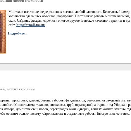
естниц любой сложности
Монтаж и изготовление деревянных лестниц любой сложности. Бесплатный замер,
количество сделанных объектов, портфолио. Плотницкие работы монтаж вагонки, и
окон. Сайдинг, фасады, отделка и многое другое. Высокое качество, гарантия и 
сайт:
http://строй-ка.su/
Подробнее...
ев, ветхих строений
 крыш, , пристроек, зданий, бетона, заборов, фундаментов, отмосток, ограждений. мета
любого Металлолома, техники, автохлама, труб, ограждений, ангаров и т.д Уборка и ра
з мусора, демонтаж стен, полов, перегородок.окон и дверей, ванных комнат, кухоньи т
себя оставим только чистоту. Строительные и отделочные работы. Быстро и качественно