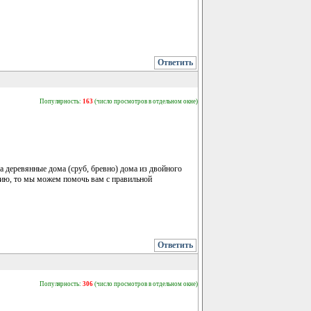
Ответить
Популярность:
163
(число просмотров в отдельном окне)
деревянные дома (сруб, бревно) дома из двойного
ению, то мы можем помочь вам с правильной
Ответить
Популярность:
306
(число просмотров в отдельном окне)