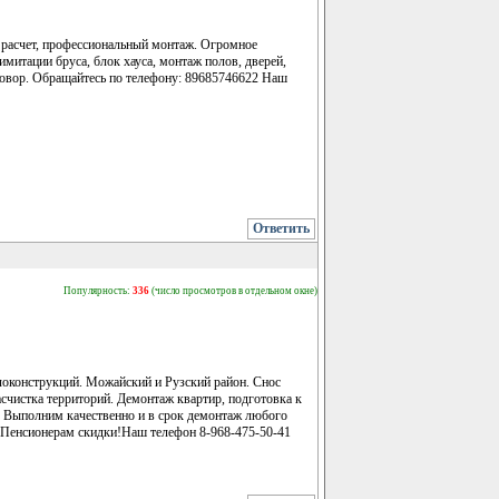
 расчет, профессиональный монтаж. Огромное
митации бруса, блок хауса, монтаж полов, дверей,
договор. Обращайтесь по телефону: 89685746622 Наш
Ответить
Популярность:
336
(число просмотров в отдельном окне)
ллоконструкций. Можайский и Рузский район. Снос
счистка территорий. Демонтаж квартир, подготовка к
.д Выполним качественно и в срок демонтаж любого
. Пенсионерам скидки!Наш телефон 8-968-475-50-41