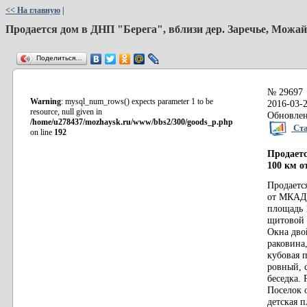
<< На главную
|
Продается дом в ДНП "Берега", вблизи дер. Заречье, Можа
Поделиться…
№ 29697
Warning
: mysql_num_rows() expects parameter 1 to be
2016-03-2
resource, null given in
Обновлен
/home/u278437/mozhaysk.ru/www/bbs2/300/goods_p.php
Ста
on line
192
Продаетс
100 км 
Продаетс
от МКАД 
площадь 1
щитовой 
Окна дво
раковина
кубовая 
ровный, 
беседка. 
Поселок о
детская 