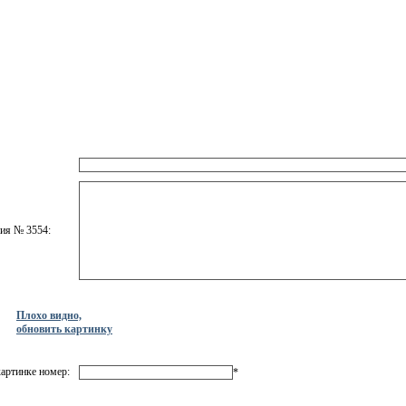
ния № 3554:
Плохо видно,
обновить картинку
артинке номер:
*