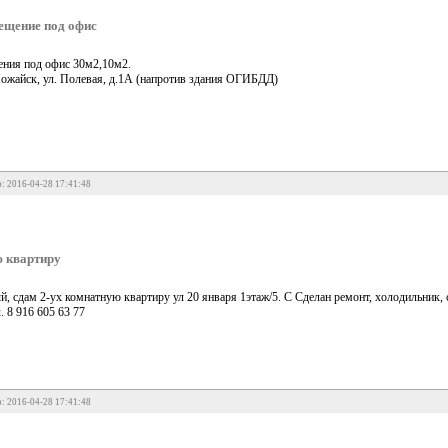
ещение под офис
ения под офис 30м2,10м2.
ожайск, ул. Полевая, д.1А (напротив здания ОГИБДД)
: 2016-04-28 17:41:48
 квартиру
, сдам 2-ух комнатную квартиру ул 20 января 1этаж/5. С Сделан ремонт, холодильник, 
. 8 916 605 63 77
: 2016-04-28 17:41:48