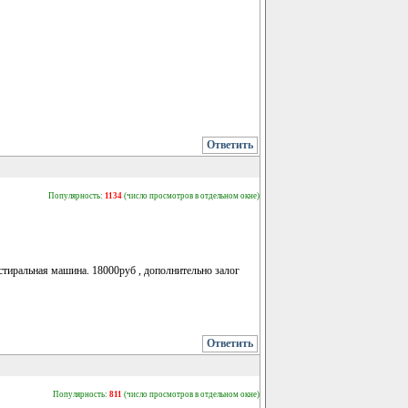
Ответить
Популярность:
1134
(число просмотров в отдельном окне)
стиральная машина. 18000руб , дополнительно залог
Ответить
Популярность:
811
(число просмотров в отдельном окне)