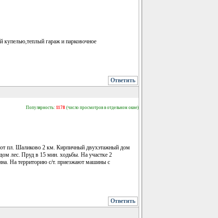
ей купелью,теплый гараж и парковочное
Ответить
Популярность:
1178
(число просмотров в отдельном окне)
д от пл. Шаликово 2 км. Кирпичный двухэтажный дом
дом лес. Пруд в 15 мин. ходьбы. На участке 2
на. На территорию с/т. приезжают машины с
Ответить