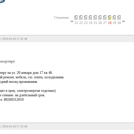
Страницы:
...
...
21
22
23
24
25
26
27
28
29
30
: 2016-04-28 17:41:48
квартиру
иру на ул. 20 января дом 17 кв 46
й ремонт, мебель, газ. плита, холодильник.
ледний месяц проживания.
ят в цену, электроэнергия отдельно)
 семьям. на длительный срок.
ел: 89269312019
: 2016-04-28 17:41:48