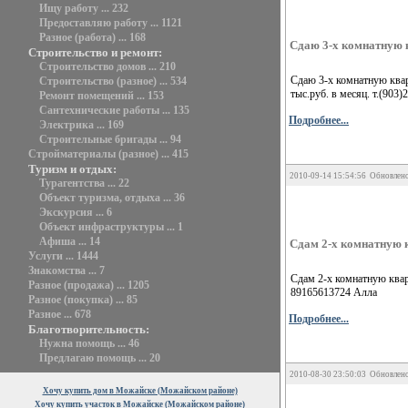
Ищу работу ... 232
Предоставляю работу ... 1121
Разное (работа) ... 168
Сдаю 3-х комнатную 
Строительство и ремонт:
Строительство домов ... 210
Сдаю 3-х комнатную квар
Строительство (разное) ... 534
тыс.руб. в месяц. т.(903)
Ремонт помещений ... 153
Сантехнические работы ... 135
Подробнее...
Электрика ... 169
Строительные бригады ... 94
Стройматериалы (разное) ... 415
Туризм и отдых:
2010-09-14 15:54:56 Обновлено
Турагентства ... 22
Объект туризма, отдыха ... 36
Экскурсия ... 6
Объект инфраструктуры ... 1
Афиша ... 14
Сдам 2-х комнатную к
Услуги ... 1444
Знакомства ... 7
Сдам 2-х комнатную кварт
Разное (продажа) ... 1205
89165613724 Алла
Разное (покупка) ... 85
Разное ... 678
Подробнее...
Благотворительность:
Нужна помощь ... 46
Предлагаю помощь ... 20
2010-08-30 23:50:03 Обновлено
Хочу купить дом в Можайске (Можайском районе)
Хочу купить участок в Можайске (Можайском районе)