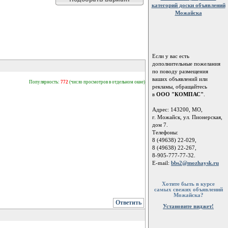
категорий доски объявлений
Можайска
Если у вас есть
дополнительные пожелания
по поводу размещения
ваших объявлений или
Популярность:
772
(число просмотров в отдельном окне)
рекламы, обращайтесь
в
ООО "КОМПАС"
.
Адрес: 143200, МО,
г. Можайск, ул. Пионерская,
дом 7.
Телефоны:
8 (49638) 22-029,
8 (49638) 22-267,
8-905-777-77-32.
E-mail:
bbs2@mozhaysk.ru
Хотите быть в курсе
самых свежих объявлений
Можайска?
Ответить
Установите виджет!