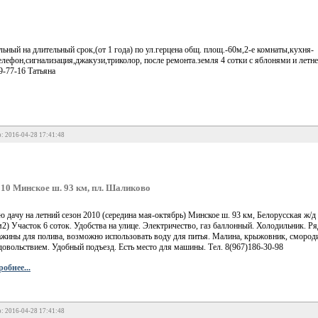
ьный на длительный срок,(от 1 года) по ул.герцена общ. площ.-60м,2-е комнаты,кухня-
елефон,сигнализация,джакузи,триколор, после ремонта.земля 4 сотки с яблонями и летн
9-77-16 Татьяна
: 2016-04-28 17:41:48
010 Минское ш. 93 км, пл. Шаликово
ю дачу на летний сезон 2010 (середина мая-октябрь) Минское ш. 93 км, Белорусская ж/
м2) Участок 6 соток. Удобства на улице. Электричество, газ баллонный. Холодильник. Ря
ажины для полива, возможно использовать воду для питья. Малина, крыжовник, смороди
довольствием. Удобный подъезд. Есть место для машины. Тел. 8(967)186-30-98
обнее...
: 2016-04-28 17:41:48