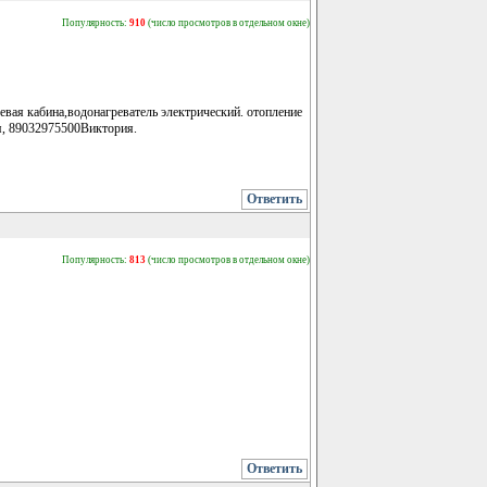
Популярность:
910
(число просмотров в отдельном окне)
евая кабина,водонагреватель электрический. отопление
я, 89032975500Виктория.
Ответить
Популярность:
813
(число просмотров в отдельном окне)
Ответить