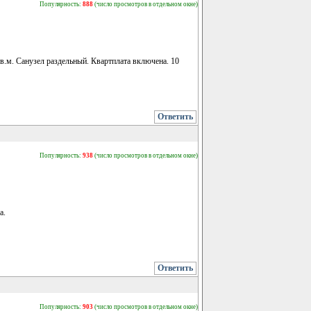
Популярность:
888
(число просмотров в отдельном окне)
.м. Санузел раздельный. Квартплата включена. 10
Ответить
Популярность:
938
(число просмотров в отдельном окне)
а.
Ответить
Популярность:
903
(число просмотров в отдельном окне)