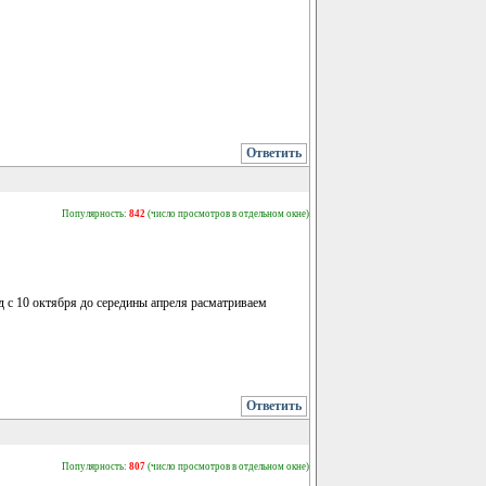
Ответить
Популярность:
842
(число просмотров в отдельном окне)
 с 10 октября до середины апреля расматриваем
Ответить
Популярность:
807
(число просмотров в отдельном окне)