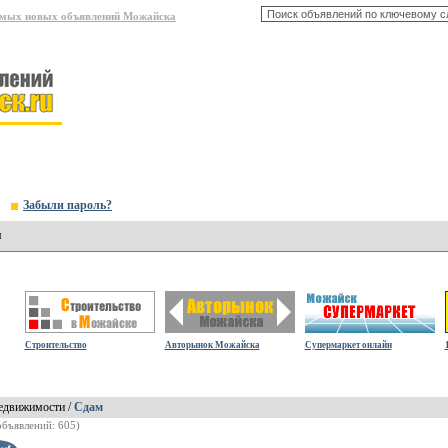
амых новых объявлений Можайска
Забыли пароль?
я
Строительство
Авторынок Можайска
Супермаркет онлайн
едвижимости /
Сдам
объявлений: 605)