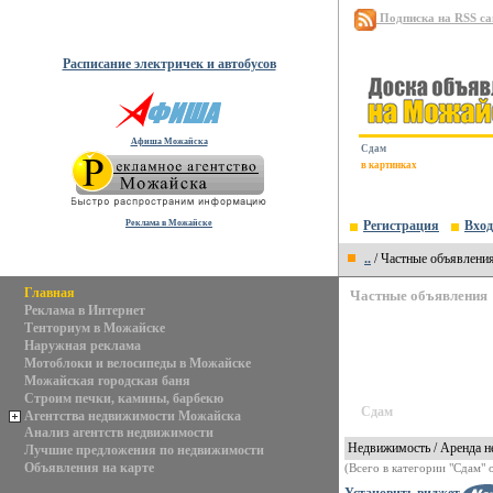
Подписка на RSS с
Расписание электричек и автобусов
Афиша Можайска
Сдам
в картинках
Реклама в Можайске
Регистрация
Вход
..
/ Частные объявлени
Главная
Частные объявления
Реклама в Интернет
Тенториум в Можайске
Наружная реклама
Мотоблоки и велосипеды в Можайске
Можайская городская баня
Строим печки, камины, барбекю
Сдам
Агентства недвижимости Можайска
Анализ агентств недвижимости
Недвижимость / Аренда н
Лучшие предложения по недвижимости
Объявления на карте
(Всего в категории "Сдам" 
Установить виджет