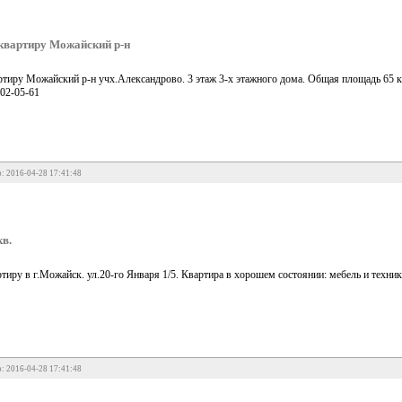
квартиру Можайский р-н
тиру Можайский р-н учх.Александрово. 3 этаж 3-х этажного дома. Общая площадь 65 кв
202-05-61
: 2016-04-28 17:41:48
в.
иру в г.Можайск. ул.20-го Января 1/5. Квартира в хорошем состоянии: мебель и техник
: 2016-04-28 17:41:48