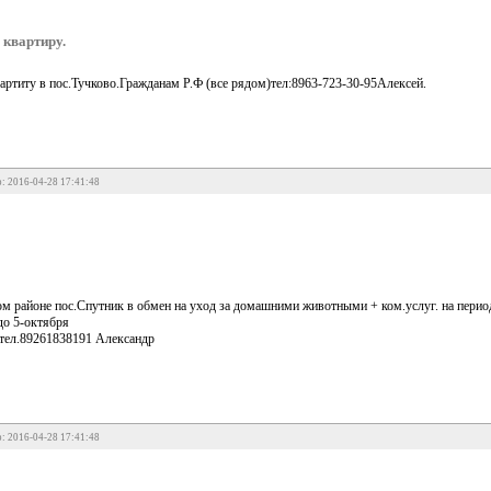
 квартиру.
ртиту в пос.Тучково.Гражданам Р.Ф (все рядом)тел:8963-723-30-95Алексей.
: 2016-04-28 17:41:48
м районе пос.Спутник в обмен на уход за домашними животными + ком.услуг. на период
до 5-октября
о тел.89261838191 Александр
: 2016-04-28 17:41:48