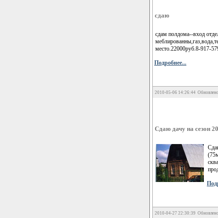
сдаю
сдам полдома--вход отдел
меблированны,газ,вода,т
место.22000руб.8-917-57
Подробнее...
2010-05-06 14:26:44 Обновлено
Сдаю дачу на сезон 2
Сда
(75
скв
про
Подр
2010-04-27 22:30:39 Обновлено