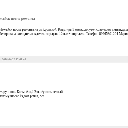
жайск после ремонта
Можайск после ремонта,на ул.Крупской. Квартира 1 комн.,сан.узел совмещен-унитаз,душ
белирована, холодильник,телевизор.цена 12тыс.+ кврплата. Телефон 89265891204 Мари
: 2016-04-28 17:41:48
иру в пос. Колычёво,1/3эт.,с/у совместный.
скому шоссе.Рядом речка, лес.