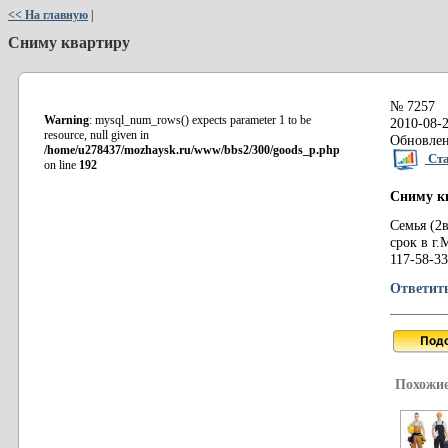
<< На главную
|
Сниму квартиру
№ 7257
Warning
: mysql_num_rows() expects parameter 1 to be
2010-08-2
resource, null given in
Обновлен
/home/u278437/mozhaysk.ru/www/bbs2/300/goods_p.php
Ста
on line
192
Сниму к
Семья (2
срок в г
117-58-33
Ответит
Похожие