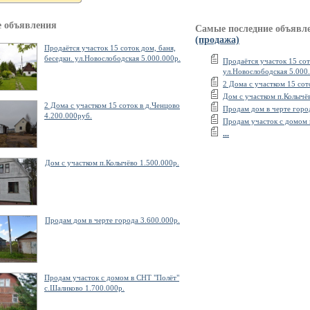
 объявления
Самые последние объявл
(продажа)
Продаётся участок 15 соток дом, баня,
беседки. ул.Новослободская 5.000.000р.
Продаётся участок 15 сот
ул.Новослободская 5.000
2 Дома с участком 15 сот
Дом с участком п.Колычёв
2 Дома с участком 15 соток в д.Ченцово
Прoдам дом в черте горо
4.200.000руб.
Пpoдaм участок с домом 
...
Дом с участком п.Колычёво 1.500.000р.
Прoдам дом в черте города 3.600.000р.
Пpoдaм участок с домом в СНТ "Полёт"
с.Шаликово 1.700.000р.