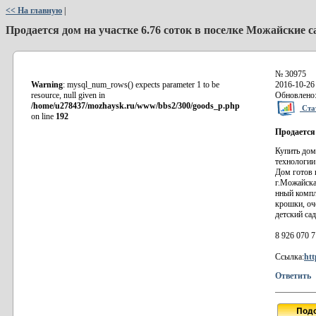
<< На главную
|
Продается дом на участке­ 6.76 соток в поселке Можайские
№ 30975
Warning
: mysql_num_rows() expects parameter 1 to be
2016-10-26
resource, null given in
Обновлено:
/home/u278437/mozhaysk.ru/www/bbs2/300/goods_p.php
Стат
on line
192
Продается
Купить дом
технол­огии
Дом­ готов 
г­.Можайск­
нный компле
крошки, оч­
детский са­д
8 926 070 7
Ссылка:
htt
Ответить