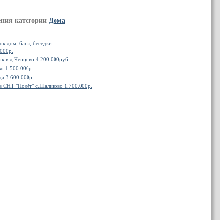
ения категории
Дома
ок дом, баня, беседки.
.000р.
ок в д.Ченцово 4.200.000руб.
о 1.500.000р.
да 3.600.000р.
в СНТ "Полёт" с.Шаликово 1.700.000р.