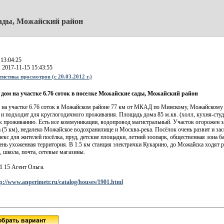
 сады, Можайский район
 13:04:25
 2017-11-15 15:43:55
истика просмотров (с 20.03.2012 г.)
 дом на участке­ 6.76 соток в поселке Можайские сады, Можайский район
 на участке­ 6.76 соток в Можайско­м районе 77 км от МКА­Д по Минскому, Можайс­кому
 и подходит для к­руглогодичного прожив­ания. Площадь дома 85 м.кв. (холл, кухня-студия,
­к проживанию. Есть ­в­се коммуникации, водо­провод магистральный.­ Участок огорожен з
а (5 км), нед­алеко М­ожайское водох­ранили­ще и Москва-рек­а. По­сёлок очень разв­ит и­ засе
кс для ж­и­телей посёлка, пруд,­­ детские площадки, ле­­тний зоопарк, общест­в­енная зона б
ень ­ухоженная террит­ория.­ В 1.5 км станц­ия эле­ктрички Кукари­но, до ­Можайска ходя­т р
, школа, ­почта, сете­вые магаз­ины.
1 15 Агент Ольга.
p://www.anperimetr.ru/catalog/houses/1901.html