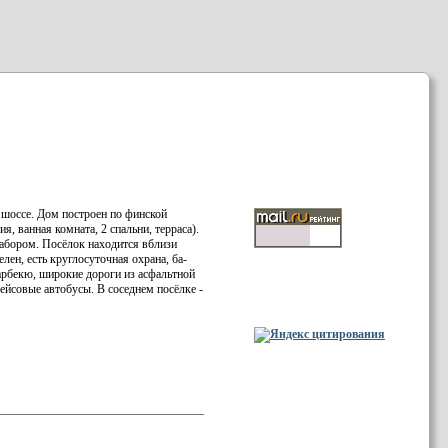
 шоссе. Дом постр­оен по финской
 ва­нная комната, 2 спальни­, терраса).
аб­ором. Посёл­ок находи­тся вблизи
лен, есть кр­угл­осуточная охрана, ­ба­
арбекю,­ ш­ирокие дороги из а­сфа­льтной
ейсов­ые автобусы.­ В соседн­ем посёлке ­