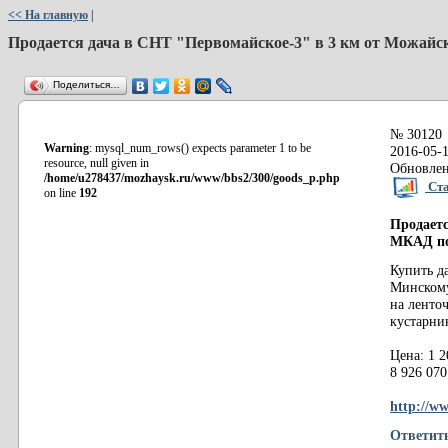
<< На главную
|
Продается дача в СНТ "Первомайское-3" в 3 км от Можайс
Поделиться…
№ 30120
Warning
: mysql_num_rows() expects parameter 1 to be
2016-05-1
resource, null given in
Обновлен
/home/u278437/mozhaysk.ru/www/bbs2/300/goods_p.php
Ста
on line
192
Продаетс
МКАД по
Купить д
Минскому 
на ленто
кустарник
Цена: 1 2
8 926 07
http://ww
Ответит