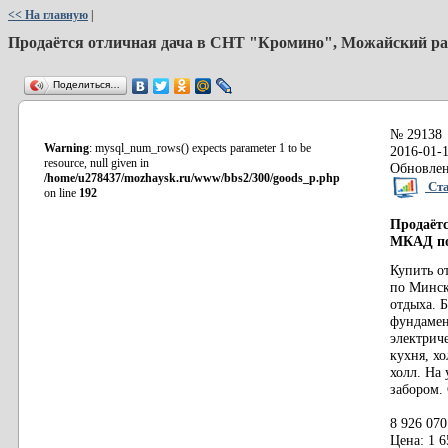
<< На главную
|
Продаётся отличная дача в СНТ "Кромино", Можайский ра
Поделиться…
№ 29138
Warning
: mysql_num_rows() expects parameter 1 to be
2016-01-1
resource, null given in
Обновлен
/home/u278437/mozhaysk.ru/www/bbs2/300/goods_p.php
Ста
on line
192
Продаётс
МКАД по
Купить о
по Минск
отдыха. 
фундамен
электрич
кухня, х
холл. На
забором.
8 926 070
Цена: 1 6