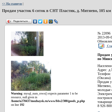
<< На главную
|
Продам участок 6 соток в СНТ Пластик, д. Митяево, 105 
Поделиться…
№ 22096
2013-09-0
Обновлен
Стат
Продам у
по Минс
Населенн
Адрес: д
Телефон: 
(Оксана)
Продам у
Митяево,
молодые с
Warning
: mysql_num_rows() expects parameter 1 to be
Электрич
resource, null given in
построил
/home/u278437/mozhaysk.ru/www/bbs2/300/goods_p.php
товарище
on line
192
8 926 800