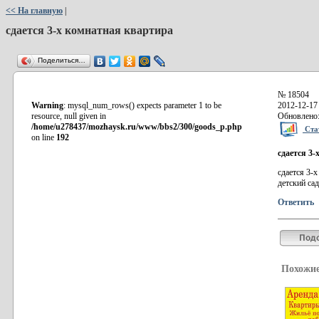
<< На главную
|
сдается 3-х комнатная квартира
Поделиться…
№ 18504
Warning
: mysql_num_rows() expects parameter 1 to be
2012-12-17
resource, null given in
Обновлено:
/home/u278437/mozhaysk.ru/www/bbs2/300/goods_p.php
Стат
on line
192
сдается 3
сдается 3-х
детский сад
Ответить
Похожие