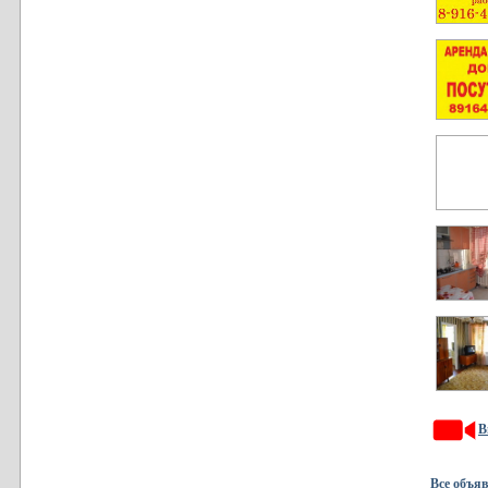
В
Все объя