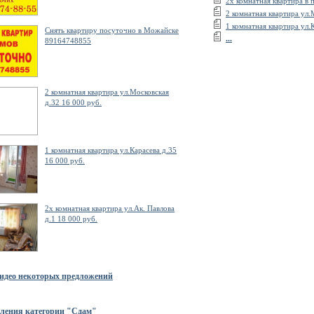
2х комнатная квартира в 
2 комнатная квартира ул.
1 комнатная квартира ул.
Снять квартиру посуточно в Можайске
...
89164748855
2 комнатная квартира ул.Московская
д.32 16 000 руб.
1 комнатная квартира ул.Карасева д.35
16 000 руб.
2х комнатная квартира ул.Ак. Павлова
д.1 18 000 руб.
идео некоторых предложений
вления категории "Сдам"