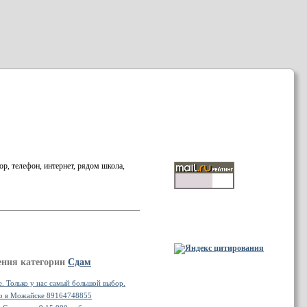
ор, телефон, интернет, рядом школа,
ения категории
Сдам
. Только у нас самый большой выбор.
но в Можайске 89164748855